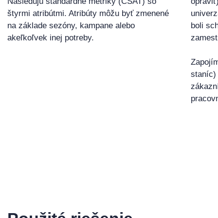
Nasledujú štandardné metriky (CSAT) so
opraviť
štyrmi atribútmi. Atribúty môžu byť zmenené
univerz
na základe sezóny, kampane alebo
boli sc
akeľkoľvek inej potreby.
zamest
Zapojím
staníc)
zákazní
pracovn