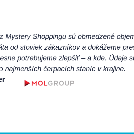
 z Mystery Shoppingu sú obmedzené obje
ta od stoviek zákazníkov a dokážeme pre
resne potrebujeme zlepšiť – a kde. Údaje s
o najmenších čerpacích staníc v krajine.
er