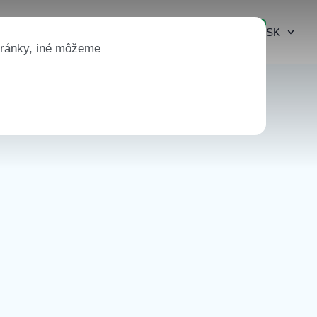
SK
Vyskúšať demo
Prihlásiť sa
tránky, iné môžeme