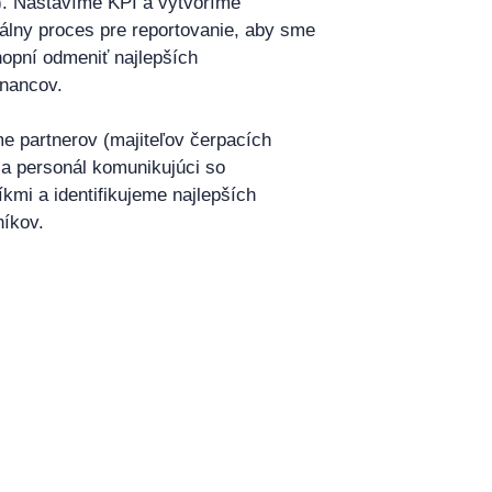
). Nastavíme KPI a vytvoríme
álny proces pre reportovanie, aby sme
hopní odmeniť najlepších
nancov.
e partnerov (majiteľov čerpacích
 a personál komunikujúci so
kmi a identifikujeme najlepších
íkov.