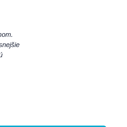
mom.
snejšie
ú