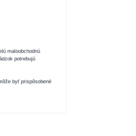
elú maloobchodnú
vádzok potrebujú
môže byť prispôsobené