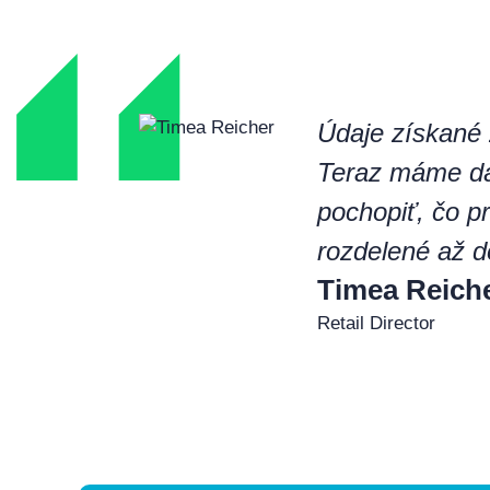
Údaje získané
Teraz máme dá
pochopiť, čo p
rozdelené až d
Timea Reich
Retail Director