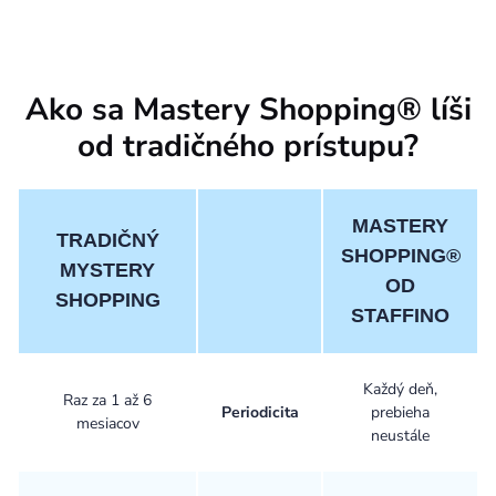
Ako sa Mastery Shopping® líši
od tradičného prístupu?
MASTERY
TRADIČNÝ
SHOPPING®
MYSTERY
OD
SHOPPING
STAFFINO
Každý deň,
Raz za 1 až 6
Periodicita
prebieha
mesiacov
neustále