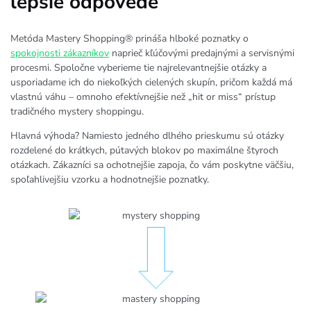
lepšie odpovede
Metóda Mastery Shopping® prináša hlboké poznatky o
spokojnosti zákazníkov
naprieč kľúčovými predajnými a servisnými
procesmi. Spoločne vyberieme tie najrelevantnejšie otázky a
usporiadame ich do niekoľkých cielených skupín, pričom každá má
vlastnú váhu – omnoho efektívnejšie než „hit or miss“ prístup
tradičného mystery shoppingu.
Hlavná výhoda? Namiesto jedného dlhého prieskumu sú otázky
rozdelené do krátkych, pútavých blokov po maximálne štyroch
otázkach. Zákazníci sa ochotnejšie zapoja, čo vám poskytne väčšiu,
spoľahlivejšiu vzorku a hodnotnejšie poznatky.