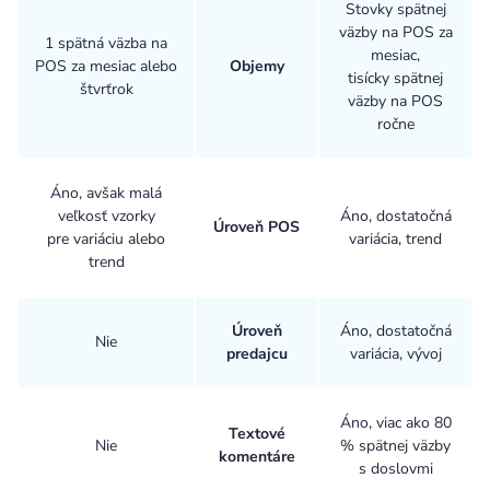
Stovky spätnej
väzby na POS za
1 spätná väzba na
mesiac,
POS za mesiac alebo
Objemy
tisícky spätnej
štvrťrok
väzby na POS
ročne
Áno, avšak malá
veľkosť vzorky
Áno, dostatočná
Úroveň POS
pre variáciu alebo
variácia, trend
trend
Úroveň
Áno, dostatočná
Nie
predajcu
variácia, vývoj
Áno, viac ako 80
Textové
Nie
% spätnej väzby
komentáre
s doslovmi