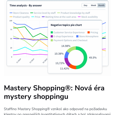
Mastery Shopping®: Nová éra
mystery shoppingu
Staffino Mastery Shopping® vznikol ako odpoveď na požiadavku
klientov po presnejších kvantitatívnych dátach a bol zdokonaľovaný