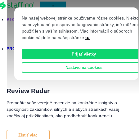
Skip to content
Na našej webovej stránke používame rôzne cookies. Niekto
AI CORTEX
sú nevyhnutné pre správne fungovanie stránky, iné môžem
Close Produkty
použiť len s vaším súhlasom. Viac informácií o súboroch
cookie nájdete na našej stránke
tu
.
PRODUKTY
Prijať všetky
Nastavenia cookies
Open Produkty
Review Radar
Core CX Platforma
CX Produkty
EX Produkty
XM Služby
AI Produkty
Review Radar
Premeňte vaše verejné recenzie na konkrétne insighty o
spokojnosti zákazníkov, silných a slabých stránkach vašej
značky aj príležitostiach, ako predbehnúť konkurenciu.
Zistiť viac