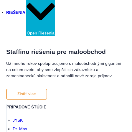
RIEŠENIA
Open Riešenia
Maloobchod
Energetika
Lekárne a drogérie
Call centrá
Field Service Management
Staffino riešenia pre maloobchod
Už mnoho rokov spolupracujeme s maloobchodnými gigantmi
na celom svete, aby sme zlepšili ich zákaznícku a
zamestnaneckú skúsenosť a odhalili nové zdroje príjmov.
Zistiť viac
PRÍPADOVÉ ŠTÚDIE
JYSK
Dr. Max