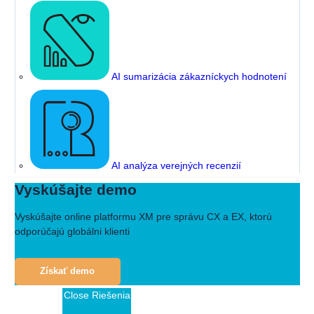
AI sumarizácia zákazníckych hodnotení
AI analýza verejných recenzií
Vyskúšajte demo
Vyskúšajte online platformu XM pre správu CX a EX, ktorú
odporúčajú globálni klienti
Získať demo
Close Riešenia