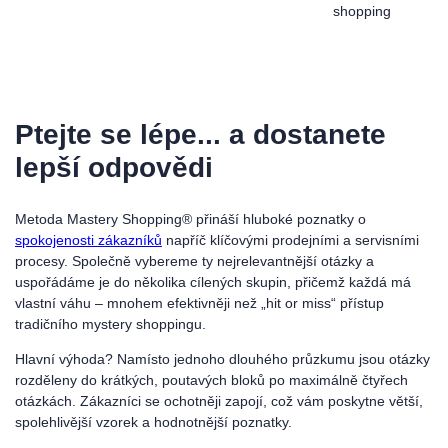
shopping
Ptejte se lépe... a dostanete
lepší odpovědi
Metoda Mastery Shopping® přináší hluboké poznatky o
spokojenosti zákazníků
napříč klíčovými prodejními a servisními
procesy. Společně vybereme ty nejrelevantnější otázky a
uspořádáme je do několika cílených skupin, přičemž každá má
vlastní váhu – mnohem efektivněji než „hit or miss“ přístup
tradičního mystery shoppingu.
Hlavní výhoda? Namísto jednoho dlouhého průzkumu jsou otázky
rozděleny do krátkých, poutavých bloků po maximálně čtyřech
otázkách. Zákazníci se ochotněji zapojí, což vám poskytne větší,
spolehlivější vzorek a hodnotnější poznatky.