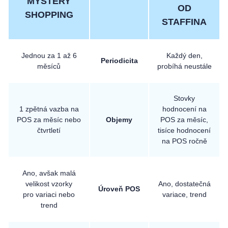
MYSTERY
OD
SHOPPING
STAFFINA
Jednou za 1 až 6
Každý den,
Periodicita
měsíců
probíhá neustále
Stovky
1 zpětná vazba na
hodnocení na
POS za měsíc nebo
Objemy
POS za měsíc,
čtvrtletí
tisíce hodnocení
na POS ročně
Ano, avšak malá
velikost vzorky
Ano, dostatečná
Úroveň POS
pro variaci nebo
variace, trend
trend