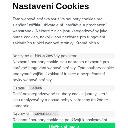
Nastavení Cookies
Tato webová stránka využívá soubory cookies pro
zlepšení zážitku uživatele při návštěvě a procházení
webstránek. Některé z nich jsou kategorizovány jako
nutné cookies, nakolik jsou nezbytné pro fungování
základních funkcí webové stránky. Kromě nich v
...
Nezbytné
Vždy povoleno
Nezbytné
Nezbytné soubory cookie jsou naprosto nezbytné pro
správné fungování webové stránky. Tyto soubory cookie
anonymně zajišťují základní funkce a bezpečnostní
prvky webové stránky.
others
Ostatní
Další nekategorizované soubory cookie jsou ty, které
jsou analyzovány a dosud nebyly zařazeny do žádné
kategorie.
advertisement
Reklamní
Reklamní soubory cookie se používají k poskytování
relevantních reklam a marketingových kampaní
Uložit a přijmout