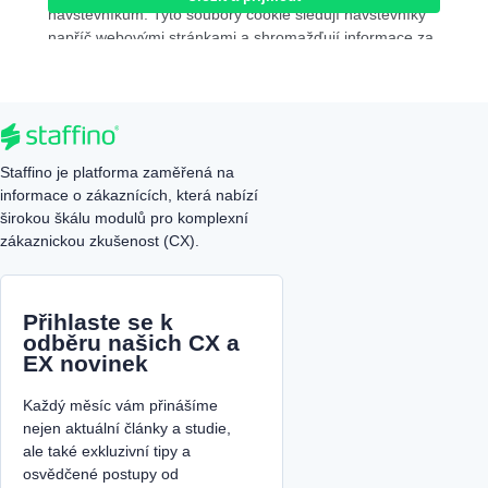
návštěvníkům. Tyto soubory cookie sledují návštěvníky
napříč webovými stránkami a shromažďují informace za
účelem poskytování přizpůsobených reklam.
analytics
Analytické
Analytické cookies se používají k pochopení toho, jak
návštěvníci interagují s webovou stránkou. Tyto soubory
cookie pomáhají poskytovat informace o metrikách, jako
Staffino je platforma zaměřená na
je počet návštěvníků, míra odjezdů, zdroj návštěvnosti
informace o zákaznících, která nabízí
atp.
širokou škálu modulů pro komplexní
functional
Funkční
zákaznickou zkušenost (CX).
Funkční soubory cookie pomáhají provádět určité
funkce, jako je sdílení obsahu webové stránky na
platformách sociálních médií, shromažďování zpětné
Přihlaste se k
vazby a další funkce třetích stran.
odběru našich CX a
performance
Výkonnostní
EX novinek
Výkonnostní soubory cookie se používají k pochopení a
analýze klíčových výkonnostních indexů webových
Každý měsíc vám přinášíme
stránek, což pomáhá při poskytování lepší uživatelské
nejen aktuální články a studie,
zkušenosti pro návštěvníky.
ale také exkluzivní tipy a
osvědčené postupy od