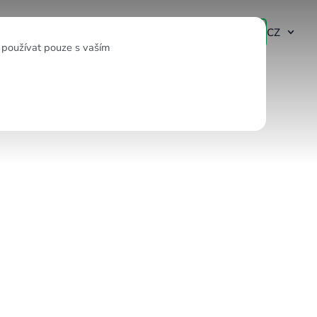
Vyzkoušet demo
Přihlásit se
CZ
 používat pouze s vaším