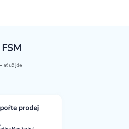
o FSM
 ať už jde
pořte prodej