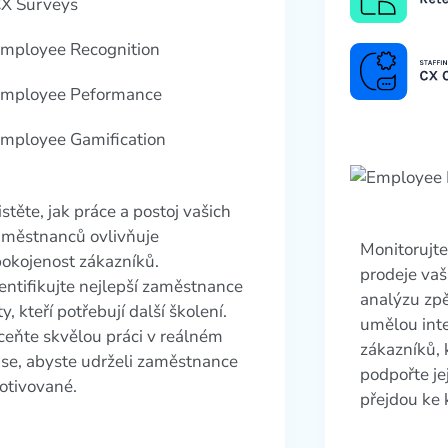
istěte, jak práce a postoj vašich
aměstnanců ovlivňuje
Monitorujte
okojenost zákazníků.
prodeje vaš
entifikujte nejlepší zaměstnance
analýzu zp
ty, kteří potřebují další školení.
umělou intel
eňte skvělou práci v reálném
zákazníků, k
se, abyste udrželi zaměstnance
podpořte jej
otivované.
přejdou ke 