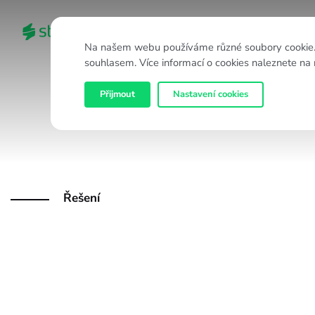
AI CORTEX
PRODUKTY
ŘEŠE
Na našem webu používáme různé soubory cookie. 
souhlasem. Více informací o cookies naleznete na
Přijmout
Nastavení cookies
Řešení
CX řešení pro teré
služby (FSM)