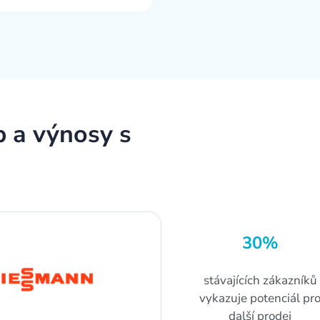
b a výnosy s
30%
stávajících zákazníků
vykazuje potenciál pr
další prodej