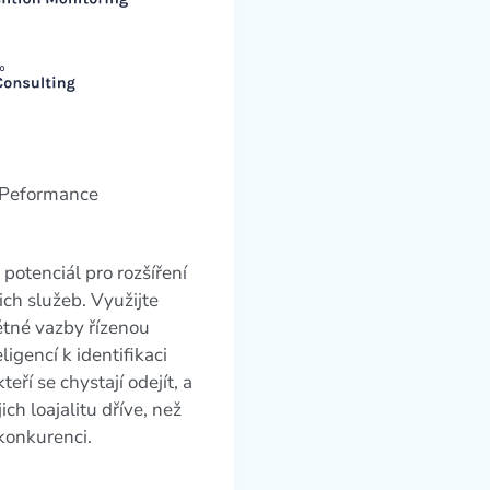
 potenciál pro rozšíření
ich služeb. Využijte
ětné vazby řízenou
igencí k identifikaci
teří se chystají odejít, a
ich loajalitu dříve, než
konkurenci.