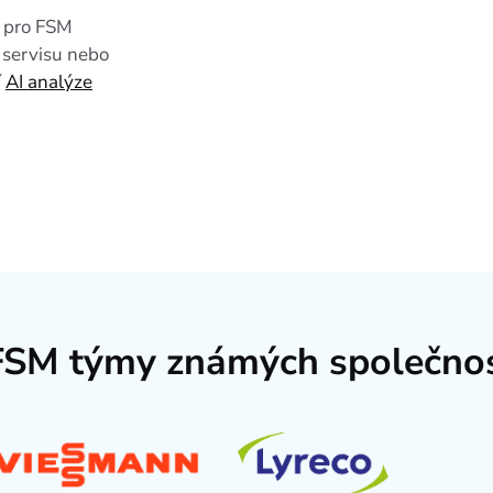
m pro FSM
 servisu nebo
í
AI analýze
FSM týmy známých společnos