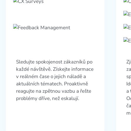
Sledujte spokojenost zákazníků po
Zj
každé návštěvě. Získejte informace
z
v reálném čase o jejich náladě a
sp
aktuálních tématech. Proaktivně
Id
reagujte na zpětnou vazbu a řešte
a 
problémy dříve, než eskalují.
Oc
ča
m