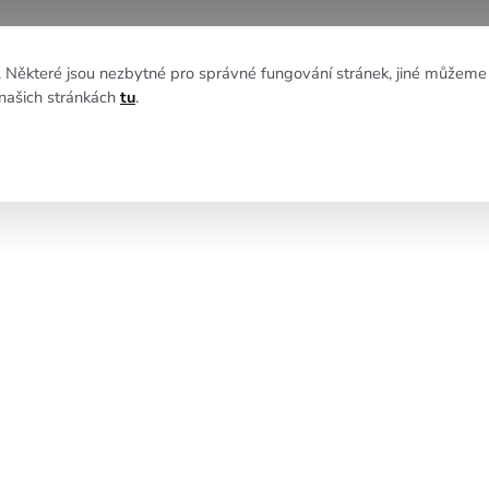
NÍ
ZDROJE
CENÍK
Některé jsou nezbytné pro správné fungování stránek, jiné můžeme
 našich stránkách
tu
.
nní