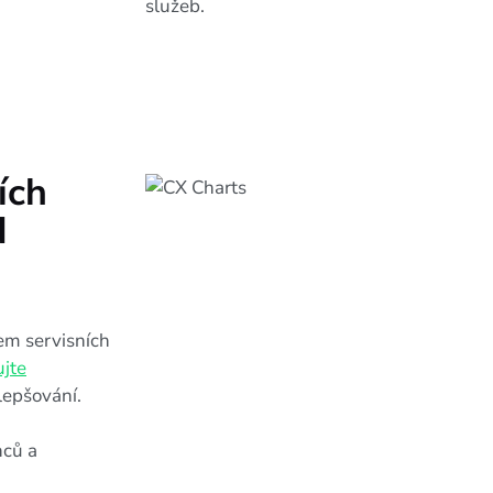
služeb.
ích
d
em servisních
jte
lepšování.
nců a