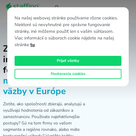
SK
Na našej webovej stránke používame rôzne cookies.
Niektoré sú nevyhnutné pre správne fungovanie
stránky, iné môžeme použiť len s vaším súhlasom.
Viac informácií o súboroch cookie nájdete na našej
stránke
tu
.
Zapojte sa do
inovatívnej štúdie a
Prijať všetky
formujte
Nastavenia cookies
manažment spätnej
väzby
v Európe
Zistite, ako spoločnosti zbierajú, analyzujú a
využívajú hodnotenia od zákazníkov a
zamestnancov. Používate najefektívnejšie
postupy? Sú na tom firmy vo vašom
segmente a regióne rovnako, alebo máte
konkurenčnú výhodu? Vyplňte krátky