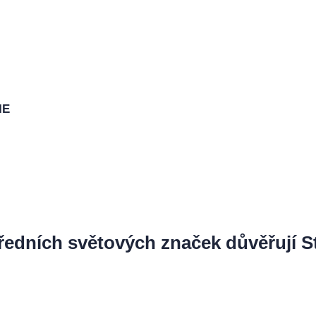
IE
ředních světových značek důvěřují St