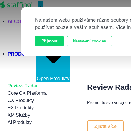
Skip to content
Na našem webu používáme různé soubory co
AI CORTEX
používat pouze s vaším souhlasem. Více in
Close Produkty
Přijmout
Nastavení cookies
PRODUKTY
Open Produkty
Review Rad
Review Radar
Core CX Platforma
CX Produkty
Proměňte své veřejné re
EX Produkty
XM Služby
AI Produkty
Zjistit více