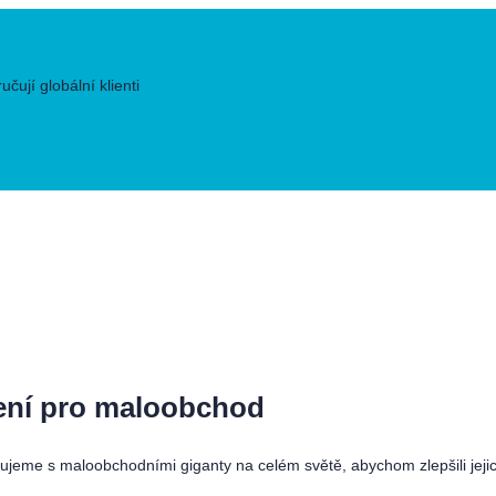
ují globální klienti
šení pro maloobchod
cujeme s maloobchodními giganty na celém světě, abychom zlepšili jej