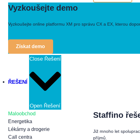
Vyzkoušejte demo
Vyzkoušejte online platformu XM pro správu CX a EX, kterou doporuč
Získat demo
Close Řešení
ŘEŠENÍ
Open Řešení
Staffino ře
Maloobchod
Energetika
Lékárny a drogerie
Již mnoho let spolupra
Call centra
příjmů.