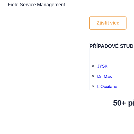
Field Service Management
Zjistit více
PŘÍPADOVÉ STUD
JYSK
Dr. Max
L'Occitane
50+ p