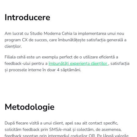
Introducere
Am lucrat cu Studio Moderna Cehia la implementarea unui nou
program CX de succes, care îmbunătățește satisfacția generală a
clienților.
Filiala cehă este un exemplu perfect de o utilizare eficientă a
feedback-ului pentru a
îmbunătăți experiența clienților
, satisfacția
și procesele interne în doar 4 săptămâni.
Metodologie
După fiecare vizită a unui client, apel sau alt contact specific,
solicităm feedback prin SMS/e-mail și colectăm, de asemenea,
feedback spontan prin intermediul codurilor QR. Pe lângă valorile