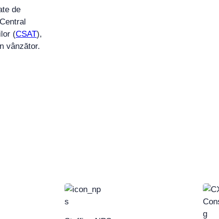
ate de
 Central
lor (
CSAT
),
n vânzător.