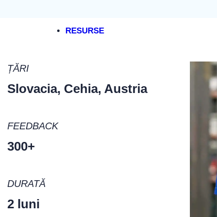
RESURSE
STUDII DE CAZ
RESURS
ȚĂRI
Call Centre
Management
Slovacia, Cehia, Austria
Energie și utilități
Experiența 
Farmaceutică și cosmetice
Experiența 
FEEDBACK
Retail
Metricile 
300+
Telecomunicații
Monitorizare
Toate studii de caz
Mastery Sh
DURATĂ
PREȚURI
2 luni