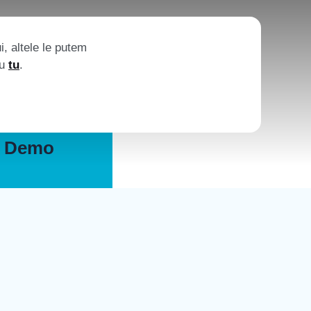
, altele le putem
ru
tu
.
i Demo
rma online XM pentru
 și EX, recunoscută și
lienți de nivel mondial
 Demo