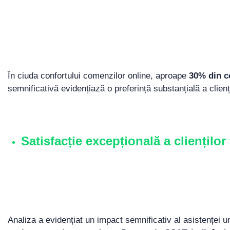
În ciuda confortului comenzilor online, aproape
30% din co
semnificativă evidențiază o preferință substanțială a clie
Satisfacție excepțională a cliențil
Analiza a evidențiat un impact semnificativ al asistenței u