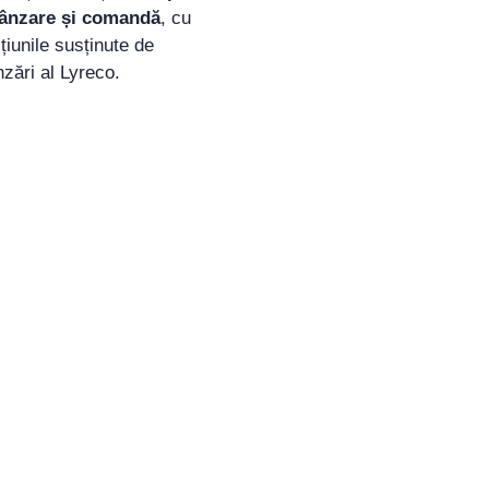
vânzare și comandă
, cu
țiunile susținute de
zări al Lyreco.