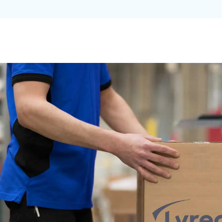
E
LUMEA XM
ul experienței (XM)
Blog
D
clientului (CX)
XM News
D
angajatului (EX)
Calculator ROCX
L
NPS, CSAT și CES
Implementarea
R
a reținerii
C
opping