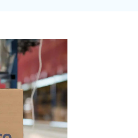
COMPANIE
espre noi
evino partener
egal
esponsabilitate socială
ontact