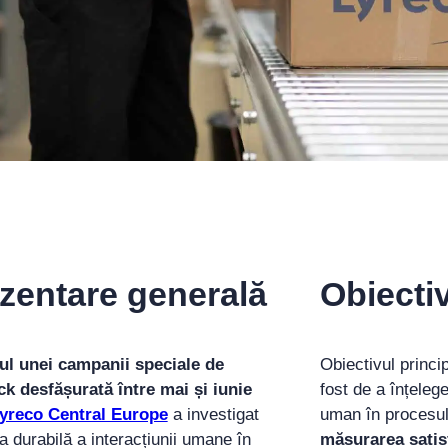
zentare generală
Obiectiv
ul unei campanii speciale de
Obiectivul princi
k desfășurată între mai și iunie
fost de a înțelege
yreco Central Europe
a investigat
uman în procesul
a durabilă a interacțiunii umane în
măsurarea satisf