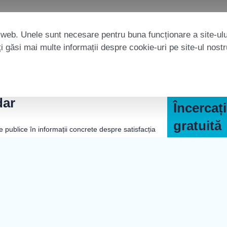
 web. Unele sunt necesare pentru buna funcționare a site-ului
 găsi mai multe informații despre cookie-uri pe site-ul nost
dar
Încercaț
gratuită
e publice în informații concrete despre satisfacția
rte și punctele slabe ale brandului dvs., precum și
epăși concurența.
Încercați platfo
managementul CX
recomandată de c
e
Încercați