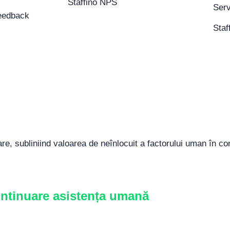
Staffino NPS
Feedback
Staf
are, subliniind valoarea de neînlocuit a factorului uman în com
continuare asistența umană