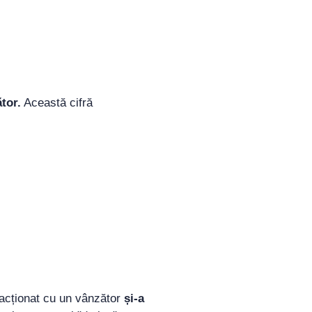
tor.
Această cifră
racționat cu un vânzător
și-a