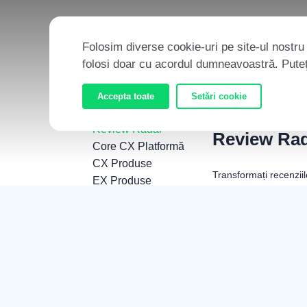
Folosim diverse cookie-uri pe site-ul nostru
folosi doar cu acordul dumneavoastră. Puteți
AI CORTEX
PRODUSE
Accepta toate
Setări cookie
Review Radar
Review Ra
Core CX Platformă
CX Produse
Transformați recenziil
EX Produse
clienților, punctele fo
XM Servicii
oportunitățile de a d
AI Produse
Aflați mai mult