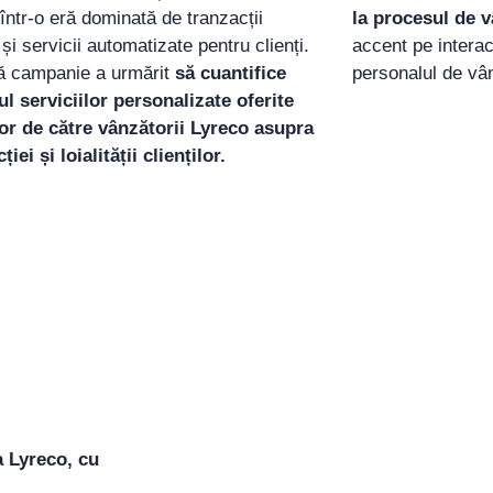
 într-o eră dominată de tranzacții
la procesul de 
 și servicii automatizate pentru clienți.
accent pe interac
ă campanie a urmărit
să cuantifice
personalul de vân
l serviciilor personalizate oferite
lor de către vânzătorii Lyreco asupra
ției și loialității clienților.
a Lyreco, cu