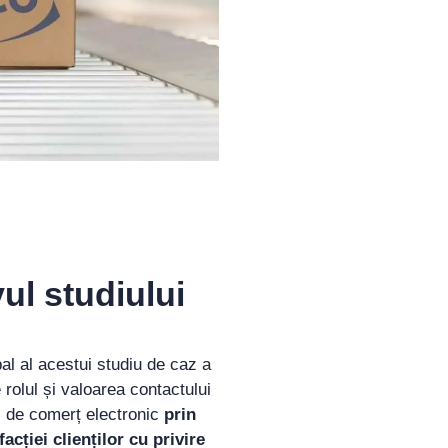
ul studiului
pal al acestui studiu de caz a
 rolul și valoarea contactului
 de comerț electronic
prin
acției clienților cu privire